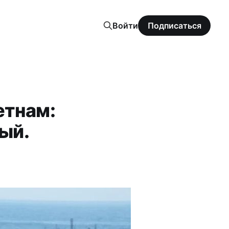
Войти
Подписаться
етнам:
ый.