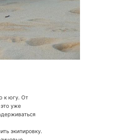
 к югу. От
 это уже
задерживаться
ить экипировку.
резиновые