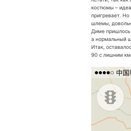
костюмы – идеа
пригревает. Но
шлемы, довольн
Диме пришлось 
а нормальный ш
Итак, оставалос
90 с лишним км