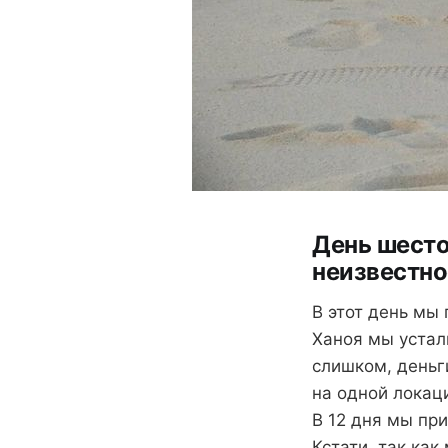
День шесто
неизвестно
В этот день мы
Ханоя мы устали
слишком, деньг
на одной локац
В 12 дня мы пр
Кстати, так как