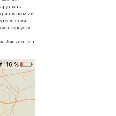
ару ехать
отрительно мы и
путешествии.
кие скорлупки,
иньбинь всего в