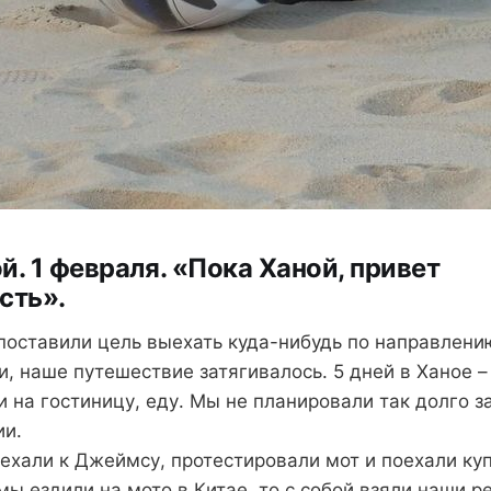
й. 1 февраля. «Пока Ханой, привет
сть».
 поставили цель выехать куда-нибудь по направлению
, наше путешествие затягивалось. 5 дней в Ханое –
и на гостиницу, еду. Мы не планировали так долго 
ии.
иехали к Джеймсу, протестировали мот и поехали куп
 мы ездили на мото в Китае, то с собой взяли наши 