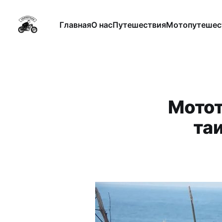
Главная
О нас
Путешествия
Мотопутешес
Мотот
та